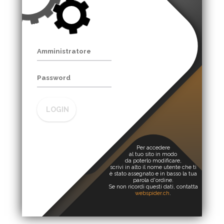
LOGIN
Per accedere
al tuo sito in modo
da poterlo modificare,
scrivi in alto il nome utente che ti
è stato assegnato e in basso la tua
parola d'ordine.
Se non ricordi questi dati, contatta
webspider.ch
.