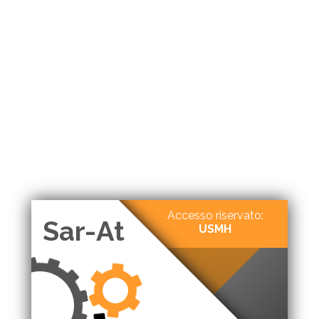
Accesso riservato:
Sar-At
USMH