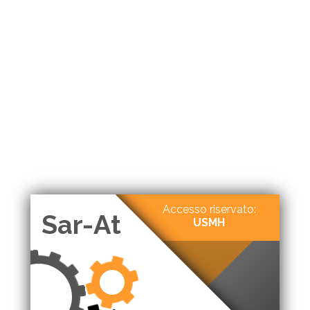
Accesso riservato:
Sar-At
USMH