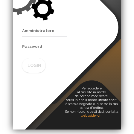
LOGIN
Per accedere
al tuo sito in modo
da poterlo modificare,
scrivi in alto il nome utente che ti
è stato assegnato e in basso la tua
parola d'ordine.
Se non ricordi questi dati, contatta
webspider.ch
.