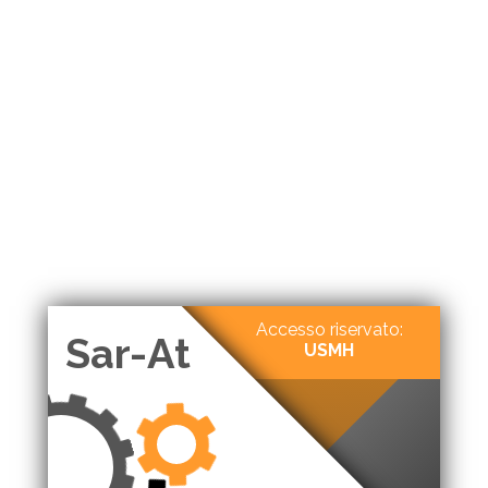
Accesso riservato:
Sar-At
USMH