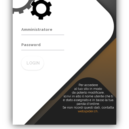
LOGIN
Per accedere
al tuo sito in modo
da poterlo modificare,
scrivi in alto il nome utente che ti
è stato assegnato e in basso la tua
parola d'ordine.
Se non ricordi questi dati, contatta
webspider.ch
.