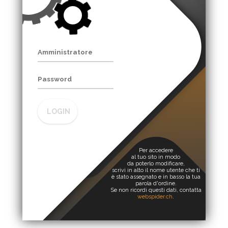
LOGIN
Per accedere
al tuo sito in modo
da poterlo modificare,
scrivi in alto il nome utente che ti
è stato assegnato e in basso la tua
parola d'ordine.
Se non ricordi questi dati, contatta
webspider.ch
.