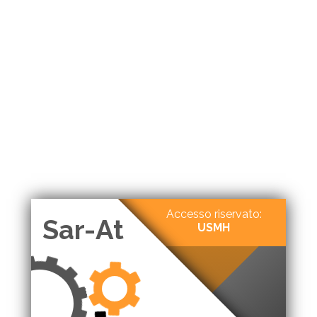
Accesso riservato:
Sar-At
USMH