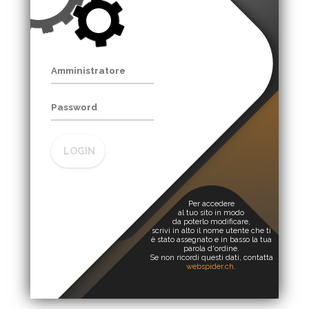
LOGIN
Per accedere
al tuo sito in modo
da poterlo modificare,
scrivi in alto il nome utente che ti
è stato assegnato e in basso la tua
parola d'ordine.
Se non ricordi questi dati, contatta
webspider.ch
.