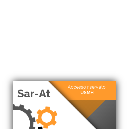
Accesso riservato:
Sar-At
USMH