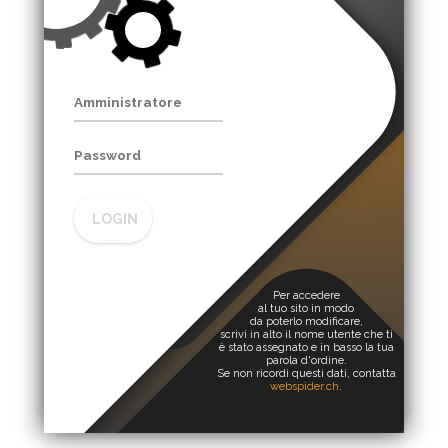
LOGIN
Per accedere
al tuo sito in modo
da poterlo modificare,
scrivi in alto il nome utente che ti
è stato assegnato e in basso la tua
parola d'ordine.
Se non ricordi questi dati, contatta
webspider.ch
.