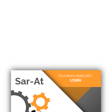
Accesso riservato:
Sar-At
USMH