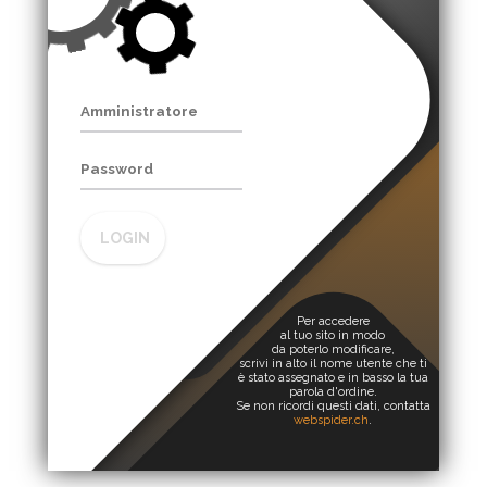
LOGIN
Per accedere
al tuo sito in modo
da poterlo modificare,
scrivi in alto il nome utente che ti
è stato assegnato e in basso la tua
parola d'ordine.
Se non ricordi questi dati, contatta
webspider.ch
.