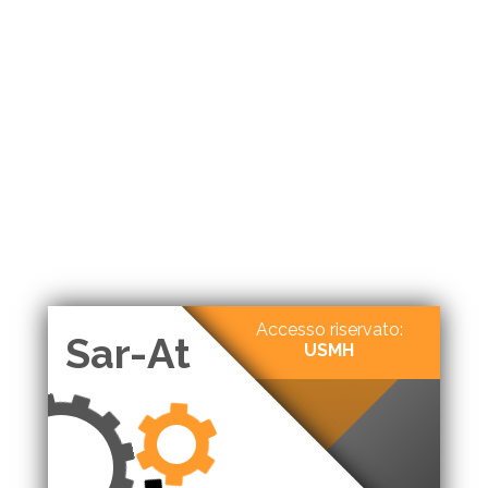
Accesso riservato:
Sar-At
USMH