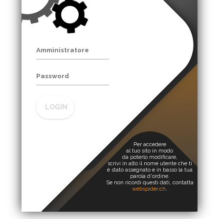
LOGIN
Per accedere
al tuo sito in modo
da poterlo modificare,
scrivi in alto il nome utente che ti
è stato assegnato e in basso la tua
parola d'ordine.
Se non ricordi questi dati, contatta
webspider.ch
.