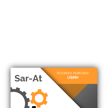
Accesso riservato:
Sar-At
USMH