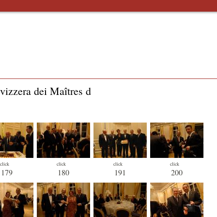
izzera dei Maîtres d
click
click
click
click
179
180
191
200