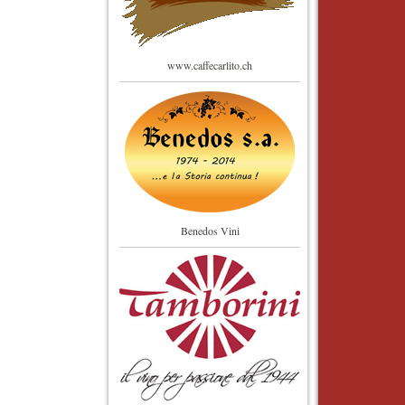
www.caffecarlito.ch
Benedos Vini