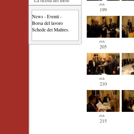
La ricetta del mese
click
199
News - Eventi -
Borsa del lavoro
Schede dei Maîtres.
click
205
click
210
click
215