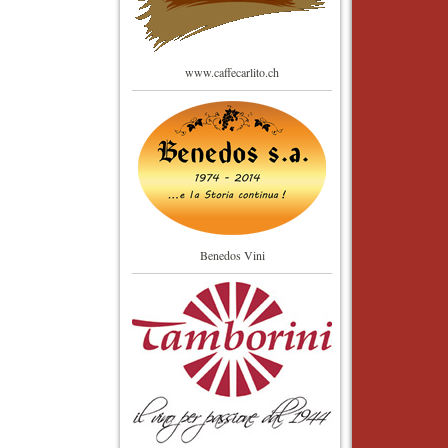
www.caffecarlito.ch
Benedos Vini