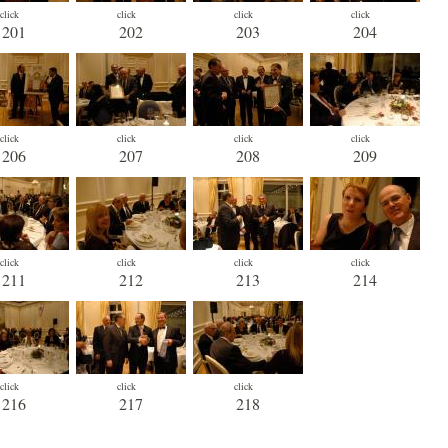
click
click
click
click
201
202
203
204
click
click
click
click
206
207
208
209
click
click
click
click
211
212
213
214
click
click
click
216
217
218