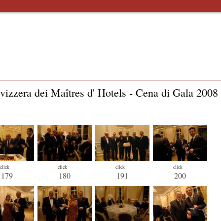
zzera dei Maîtres d' Hotels - Cena di Gala 2008
click
click
click
click
179
180
191
200