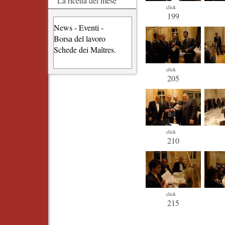
La ricetta del mese
click
199
News - Eventi -
Borsa del lavoro
Schede dei Maîtres.
click
205
click
210
click
215