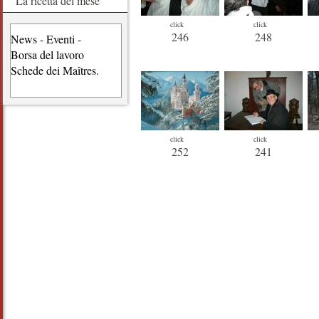
La ricetta del mese
click
click
246
248
News - Eventi -
Borsa del lavoro
Schede dei Maîtres.
click
click
252
241