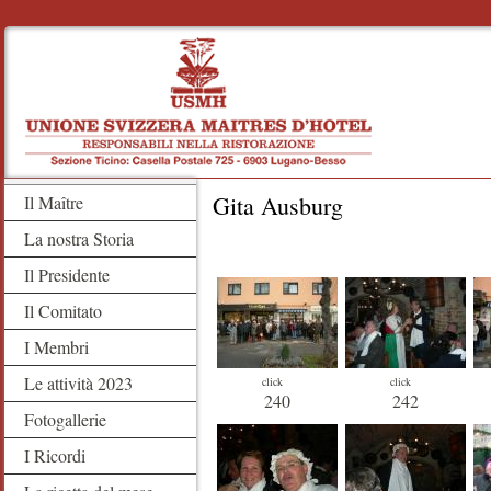
Gita Ausburg
Il Maître
La nostra Storia
Il Presidente
Il Comitato
I Membri
Le attività 2023
click
click
240
242
Fotogallerie
I Ricordi