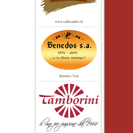
www.caffecarlito.ch
Benedos Vini