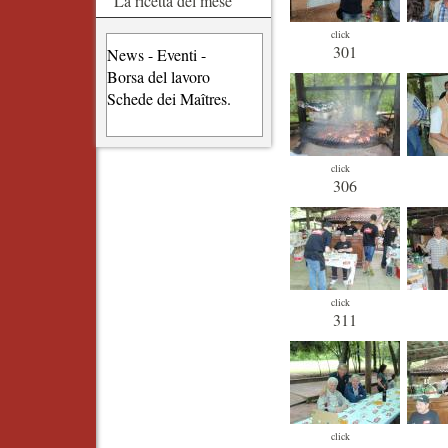
La ricetta del mese
click
301
News - Eventi -
Borsa del lavoro
Schede dei Maîtres.
click
306
click
311
click