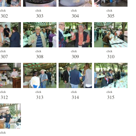
click
click
click
click
302
303
304
305
click
click
click
click
307
308
309
310
click
click
click
click
312
313
314
315
click