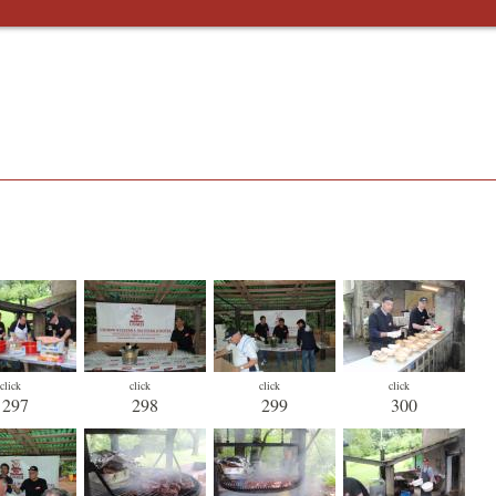
click
click
click
click
297
298
299
300