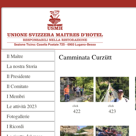
Camminata Curzütt
Il Maître
La nostra Storia
Il Presidente
Il Comitato
I Membri
Le attività 2023
click
click
422
423
Fotogallerie
I Ricordi