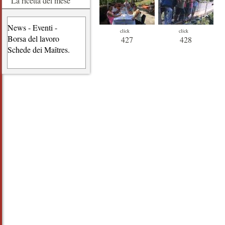
La ricetta del mese
News - Eventi -
click
click
Borsa del lavoro
427
428
Schede dei Maîtres.