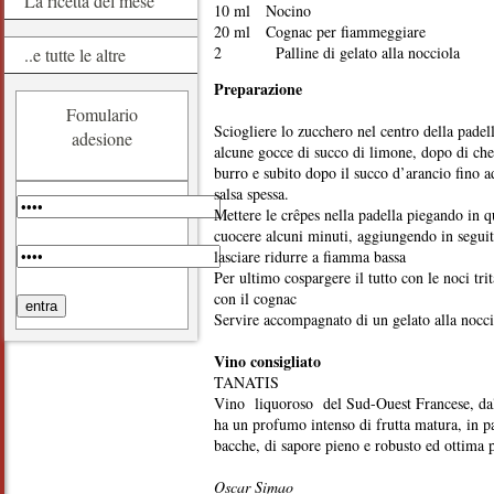
La ricetta del mese
10 ml Nocino
20 ml Cognac per fiammeggiare
2 Palline di gelato alla nocciola
..e tutte le altre
Preparazione
Fomulario
Sciogliere lo zucchero nel centro della padel
adesione
alcune gocce di succo di limone, dopo di che
burro e subito dopo il succo d’arancio fino 
salsa spessa.
Mettere le crêpes nella padella piegando in q
cuocere alcuni minuti, aggiungendo in seguit
lasciare ridurre a fiamma bassa
Per ultimo cospargere il tutto con le noci tr
con il cognac
Servire accompagnato di un gelato alla nocci
Vino consigliato
TANATIS
Vino liquoroso del Sud-Ouest Francese, da
ha un profumo intenso di frutta matura, in pa
bacche, di sapore pieno e robusto ed ottima p
Oscar Simao