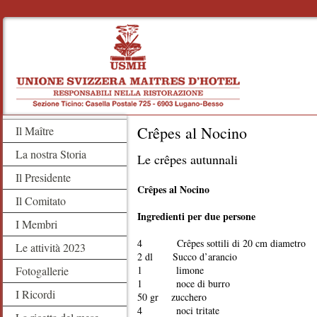
Crêpes al Nocino
Il Maître
La nostra Storia
Le crêpes autunnali
Il Presidente
Crêpes al Nocino
Il Comitato
Ingredienti per due persone
I Membri
4 Crêpes sottili di 20 cm diametro
Le attività 2023
2 dl Succo d’arancio
Fotogallerie
1 limone
1 noce di burro
I Ricordi
50 gr zucchero
4 noci tritate